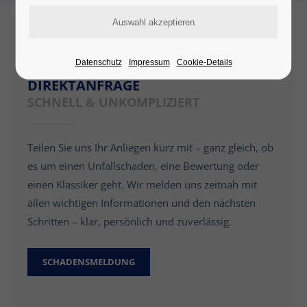
Datenschutz
Impressum
Cookie-Details
DIREKTANFRAGE
SCHNELL & UNKOMPLIZIERT
Teilen Sie uns Ihr Anliegen kurz mit – ganz gleich, ob
es um einen Unfallschaden, eine Bewertung oder
einen Klassiker geht. Wir melden uns zeitnah mit
allen wichtigen Informationen und den nächsten
Schritten – klar, persönlich und zuverlässig.
SCHADENSMELDUNG