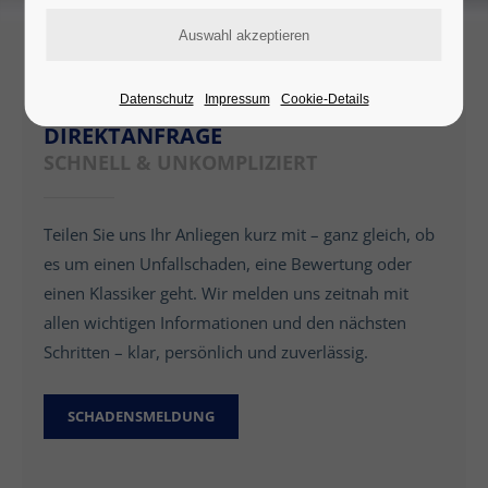
Datenschutz
Impressum
Cookie-Details
DIREKTANFRAGE
SCHNELL & UNKOMPLIZIERT
Teilen Sie uns Ihr Anliegen kurz mit – ganz gleich, ob
es um einen Unfallschaden, eine Bewertung oder
einen Klassiker geht. Wir melden uns zeitnah mit
allen wichtigen Informationen und den nächsten
Schritten – klar, persönlich und zuverlässig.
SCHADENSMELDUNG