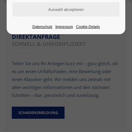
Datenschutz
Impressum
Cookie-Details
DIREKTANFRAGE
SCHNELL & UNKOMPLIZIERT
Teilen Sie uns Ihr Anliegen kurz mit – ganz gleich, ob
es um einen Unfallschaden, eine Bewertung oder
einen Klassiker geht. Wir melden uns zeitnah mit
allen wichtigen Informationen und den nächsten
Schritten – klar, persönlich und zuverlässig.
SCHADENSMELDUNG