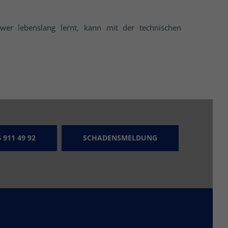
ur wer lebenslang lernt, kann mit der technischen
SOCIAL MEDIA
Aktuelle Informationen, Wissenswertes
uvm. finden Sie auf unseren Social
Media Kanälen. Wir freuen uns über
Ihren Besuch!
 911 49 92
SCHADENSMELDUNG