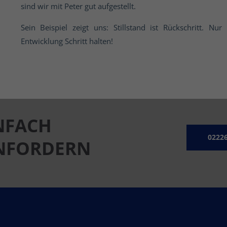
sind wir mit Peter gut aufgestellt.
Sein Beispiel zeigt uns: Stillstand ist Rückschritt. N
Entwicklung Schritt halten!
ÖFFNUNGSZEITEN
onn.de
Montag - Freitag
08:00 – 17:00 Uhr
NFACH
Samstag
Termine nach Vereinbarung
02226
ANFORDERN