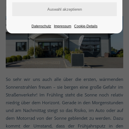
Blindflug in der Frühlingssonne
Datenschutz
Impressum
Cookie-Details
So sehr wir uns auch alle über die ersten, wärmenden
Sonnenstrahlen freuen – sie bergen eine große Gefahr im
Straßenverkehr! Im Frühling steht die Sonne noch relativ
niedrig über dem Horizont. Gerade in den Morgenstunden
und am Nachmittag steigt so das Risiko, im Auto oder auf
dem Motorrad von der Sonne geblendet zu werden. Dazu
kommt der Umstand, dass der Frühjahrsputz in den